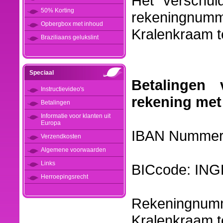
Het verschul
50% Korting
rekeningnu
Opbergbox met inhoud
Kralenkraam te
Braziliaans gelukslint
Speciaal
Betalingen
Instructievideo's
rekening met
Betalingen
Informatie voor klanten uit
Europa
IBAN Nummer
Verzendkosten
Algemene voorwaarden
Links
BICcode: IN
Herroepingsrecht
Rekeningnu
Kralenkraam te