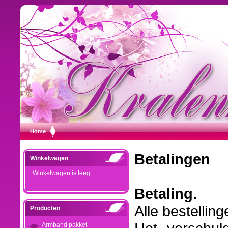
Home
Betalingen
Winkelwagen
Winkelwagen is leeg
Betaling.
Alle bestellin
Producten
Armband pakket